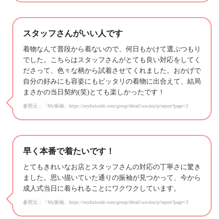
スタッフさんがいい人です
着物なんて普段から着ないので、何日もかけて選ぶつもり
でした。こちらはスタッフさんがとても良い対応をしてく
ださって、色々な柄から試着させてくれました。おかげで
自分の好みにも容姿にもピッタリの着物に出合えて、結局
まさかの当日契約(笑)とても楽しかったです！
参照元：「My振袖」https://myfurisode.com/group/detail/wa-rinz/p/report?page=2
早く本番で着たいです！
とてもきれいなお店とスタッフさんの対応の丁寧さに驚き
ました。思い描いていた通りの振袖が見つかって、今から
成人式当日に着られることにワクワクしています。
参照元：「My振袖」https://myfurisode.com/group/detail/wa-rinz/p/report?page=3