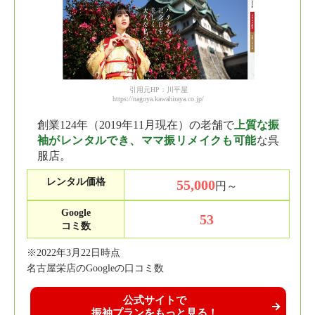
引用元HP：川平屋
https://nagoya.kawahiraya.co.jp/
創業124年（2019年11月現在）の老舗で
上質な振
袖がレンタルでき、ママ振リメイクも可能
な呉
服店。
レンタル価格
55,000
円～
Google
53
コミ数
※2022年3月22日時点
名古屋栄店のGoogleの口コミ数
公式サイトで
振袖プランをもっと見る！