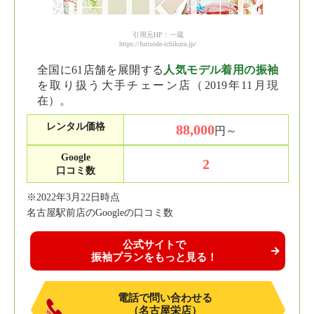
引用元HP：一蔵
https://furisode-ichikura.jp/
全国に61店舗を展開する
人気モデル着用の振袖
を取り扱う大手チェーン店（2019年11月現
在）。
レンタル価格
88,000
円～
Google
2
口コミ数
※2022年3月22日時点
名古屋駅前店のGoogleの口コミ数
公式サイトで
振袖プランをもっと見る！
電話で問い合わせる
（名古屋栄店）