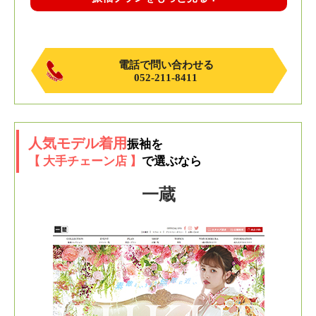
電話で問い合わせる
052-211-8411
人気モデル着用
振袖を
【 大手チェーン店 】
で選ぶなら
一蔵