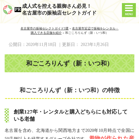
成人式を控える親御さん必見！
名古屋市の振袖店セレクトガイド
名古屋市の振袖セレクトガイド3選
»
名古屋市近辺で振袖をレンタル・
購入できる店舗を紹介
»
和ごころりんず（新：いつ和）
公開日：
2020年11月18日
｜更新日：
2023年1月26日
和ごころりんず（新：いつ和）
和ごころりんず（新：いつ和）の特徴
創業127年・レンタルと購入どちらにも対応して
いる老舗
名古屋を含め、北海道から関西地方まで2020年10月時点で全国に
着物が作られた産
50店舗以上を経営するグループ会社です。