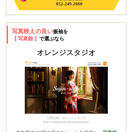
052-249-2660
写真映えの良い
振袖を
【 写真館 】
で選ぶなら
オレンジスタジオ
引用元HP：オレンジスタジオ
https://orangestudio.jp/seijinshikiplan/