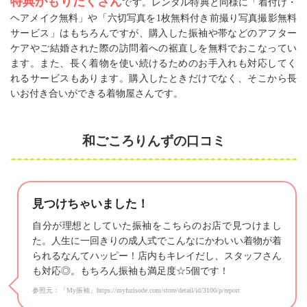
特典がもりだくさん
です。レンタル特典と同様に「着付け・
ヘアメイク無料」や「六切写真を1枚無料付き前撮り写真撮影無料
サービス」はもちろんですが、購入した振袖や帯などのアフター
ケアやご結婚された際の訪問着への裾直しを無料でおこなってい
ます。また、長く着物を使い続けるためのお手入れも対応してく
れるサービスもあります。購入したときだけでなく、そこから長
いお付き合いができる着物屋さんです。
和ごころりんずの口コミ
見つけちゃいました！
自分が理想としていた振袖をこちらのお店で見つけまし
た。人生に一回きりの成人式でこんなにかわいい着物が着
られるなんてハッピー！店内もキレイだし、スタッフさん
も対応◎。もちろん振袖も満足度☆5個です！
参照元：「My振袖」https://myfurisode.com/store/detail/id/3100/p/report