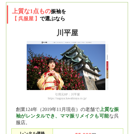
上質な1点もの
振袖を
【 呉服屋 】
で選ぶなら
川平屋
引用元HP：川平屋
https://nagoya.kawahiraya.co.jp/
創業124年（2019年11月現在）の老舗で
上質な振
袖がレンタルでき、ママ振リメイクも可能
な呉
服店。
レンタル価格