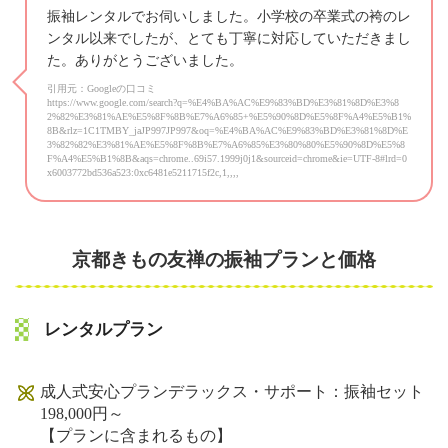
振袖レンタルでお伺いしました。小学校の卒業式の袴のレ
ンタル以来でしたが、とても丁寧に対応していただきまし
た。ありがとうございました。
引用元：Googleの口コミ
https://www.google.com/search?q=%E4%BA%AC%E9%83%BD%E3%81%8D%E3%8
2%82%E3%81%AE%E5%8F%8B%E7%A6%85+%E5%90%8D%E5%8F%A4%E5%B1%
8B&rlz=1C1TMBY_jaJP997JP997&oq=%E4%BA%AC%E9%83%BD%E3%81%8D%E
3%82%82%E3%81%AE%E5%8F%8B%E7%A6%85%E3%80%80%E5%90%8D%E5%8
F%A4%E5%B1%8B&aqs=chrome..69i57.1999j0j1&sourceid=chrome&ie=UTF-8#lrd=0
x6003772bd536a523:0xc6481e5211715f2c,1,,,,
京都きもの友禅の振袖プランと価格
レンタルプラン
成人式安心プランデラックス・サポート：振袖セット
198,000円～
【プランに含まれるもの】