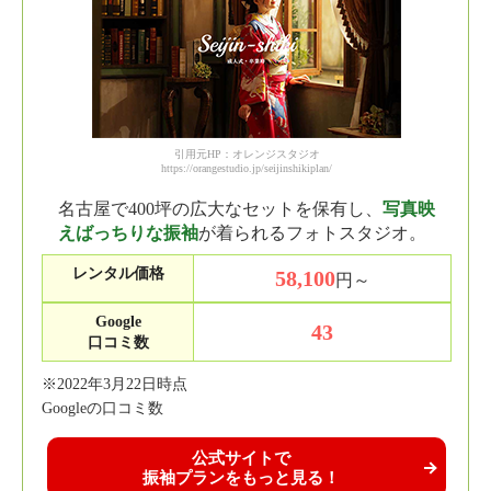
引用元HP：オレンジスタジオ
https://orangestudio.jp/seijinshikiplan/
名古屋で400坪の広大なセットを保有し、
写真映
えばっちりな振袖
が着られるフォトスタジオ。
レンタル価格
58,100
円～
Google
43
口コミ数
※2022年3月22日時点
Googleの口コミ数
公式サイトで
振袖プランをもっと見る！