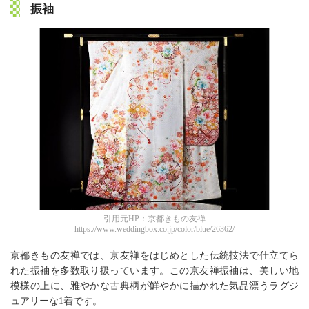
振袖
引用元HP：京都きもの友禅
https://www.weddingbox.co.jp/color/blue/26362/
京都きもの友禅では、京友禅をはじめとした伝統技法で仕立てら
れた振袖を多数取り扱っています。この京友禅振袖は、美しい地
模様の上に、雅やかな古典柄が鮮やかに描かれた気品漂うラグジ
ュアリーな1着です。