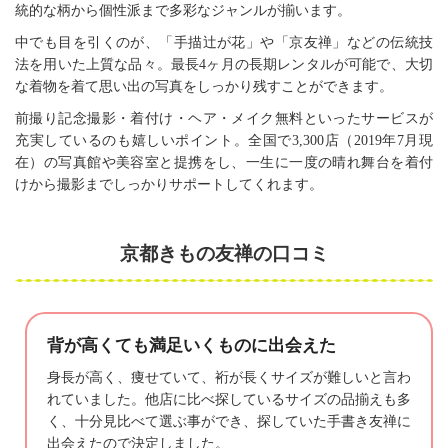
統的な柄から個性派まで多彩なジャンルが揃います。
中でも目を引くのが、「手描辻が花」や「京友禅」などの伝統技
法を用いた上質な品々。最長4ヶ月の長期レンタルが可能で、大切
な着物を着て思い出の写真をしっかり残すことができます。
前撮り記念撮影・着付け・ヘア・メイク無料といったサービスが
充実しているのも嬉しいポイント。全国で3,300店（2019年7月現
在）の写真館や美容室と提携をし、一生に一度の晴れ舞台を着付
けから撮影までしっかりサポートしてくれます。
京都きもの友禅の口コミ
背が高くても満足いくものに出会えた
身長が高く、痩せていて、裄が長くサイズが難しいと言わ
れていました。他店に比べ探しているサイズの品揃えも多
く、十分見比べて選ぶ事ができ、探していた手書き友禅に
出会えたので決定しました。