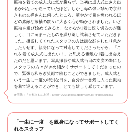
振袖を着ての成人式に気が乗らず、当初は成人式にさえ出
るか出ないか迷っていたほど。しかし母の強い勧めで京都
きもの友禅さんに伺ったところ、華やかで目を奪われるほ
どの素敵な振袖の数々に大きく心が動かされました。いざ
振袖を選び始めてみると、なかなか1着に絞り切るのが難
しく、目に留まったものを繰り返し試着させていただきま
した。担当してくれたスタッフの方は嫌な顔をしたり急か
したりせず、親身になって対応してくださったから、「こ
れを着て成人式に出たい！」と思える素敵な1着に出会え
たのだと思います。写真撮影や成人式当日の支度の際にも
スタッフの方々がきめ細かくサポートしてくださったの
で、緊張も和らぎ笑顔で臨むことができました。成人式と
いう一生に一度の特別な日を、自分が一番気に入った振袖
を着て迎えることができ、とても嬉しく感じています。
参照元：「京都きもの友禅」https://www.kyotokimonoyuzen.co.jp/store/nagoya
「一生に一度」を親身になってサポートしてく
れるスタッフ