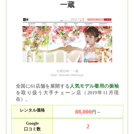
一蔵
引用元HP：一蔵
https://furisode-ichikura.jp/
全国に61店舗を展開する
人気モデル着用の振袖
を取り扱う大手チェーン店（2019年11月現
在）。
レンタル価格
88,000
円～
Google
2
口コミ数