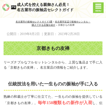
成人式を控える親御さん必見！
名古屋市の振袖店セレクトガイド
名古屋市の振袖セレクトガイド3選
»
名古屋市近辺で振袖をレンタル・
購入できる店舗を紹介
»
京都きもの友禅
公開日：
2019年8月2日
｜更新日：
2023年2月28日
京都きもの友禅
リーズナブルなフルセットレンタルから、上質な逸品まで手に入
る「京都きもの友禅」。名古屋店の情報をご紹介します。
伝統技法を用いた一生ものの振袖が手に入る
熟練の和裁士が丁寧に仕立てた、一生ものの振袖を提供している
毎年150種類もの新作が入荷
「京都きもの友禅」。
し、伝