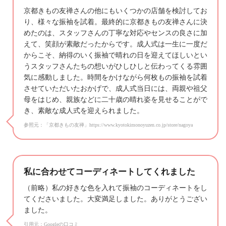
京都きもの友禅さんの他にもいくつかの店舗を検討してお
り、様々な振袖を試着。最終的に京都きもの友禅さんに決
めたのは、スタッフさんの丁寧な対応やセンスの良さに加
えて、笑顔が素敵だったからです。成人式は一生に一度だ
からこそ、納得のいく振袖で晴れの日を迎えてほしいとい
うスタッフさんたちの想いがひしひしと伝わってくる雰囲
気に感動しました。時間をかけながら何枚もの振袖を試着
させていただいたおかげで、成人式当日には、両親や祖父
母をはじめ、親族などに二十歳の晴れ姿を見せることがで
き、素敵な成人式を迎えられました。
参照元：「京都きもの友禅」https://www.kyotokimonoyuzen.co.jp/store/nagoya
私に合わせてコーディネートしてくれました
（前略）私の好きな色を入れて振袖のコーディネートをし
てくださいました。大変満足しました。ありがとうござい
ました。
引用元：Googleの口コミ