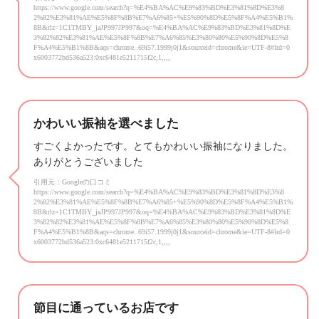
https://www.google.com/search?q=%E4%BA%AC%E9%83%BD%E3%81%8D%E3%8
2%82%E3%81%AE%E5%8F%8B%E7%A6%85+%E5%90%8D%E5%8F%A4%E5%B1%
8B&rlz=1C1TMBY_jaJP997JP997&oq=%E4%BA%AC%E9%83%BD%E3%81%8D%E
3%82%82%E3%81%AE%E5%8F%8B%E7%A6%85%E3%80%80%E5%90%8D%E5%8
F%A4%E5%B1%8B&aqs=chrome..69i57.1999j0j1&sourceid=chrome&ie=UTF-8#lrd=0
x6003772bd536a523:0xc6481e5211715f2c,1,,,,
かわいい振袖を選べました
すごくよかったです。とてもかわいい振袖になりました。
ありがとうございました
引用元：Googleの口コミ
https://www.google.com/search?q=%E4%BA%AC%E9%83%BD%E3%81%8D%E3%8
2%82%E3%81%AE%E5%8F%8B%E7%A6%85+%E5%90%8D%E5%8F%A4%E5%B1%
8B&rlz=1C1TMBY_jaJP997JP997&oq=%E4%BA%AC%E9%83%BD%E3%81%8D%E
3%82%82%E3%81%AE%E5%8F%8B%E7%A6%85%E3%80%80%E5%90%8D%E5%8
F%A4%E5%B1%8B&aqs=chrome..69i57.1999j0j1&sourceid=chrome&ie=UTF-8#lrd=0
x6003772bd536a523:0xc6481e5211715f2c,1,,,,
節目に通っているお店です