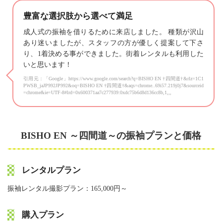
豊富な選択肢から選べて満足
成人式の振袖を借りるために来店しました。 種類が沢山
あり迷いましたが、スタッフの方が優しく提案して下さ
り、1着決める事ができました。街着レンタルも利用した
いと思います！
引用元：「Google」https://www.google.com/search?q=BISHO EN †四間道†&rlz=1C1
PWSB_jaJP992JP992&oq=BISHO EN †四間道†&aqs=chrome..69i57.219j0j7&sourceid
=chrome&ie=UTF-8#lrd=0x600371aa7c277939:0xdc75b6d8d136cc8b,1,,,
BISHO EN ～四間道～の振袖プランと価格
レンタルプラン
振袖レンタル撮影プラン：165,000円～
購入プラン