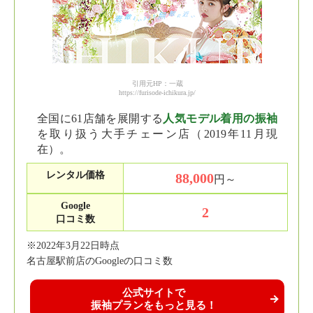
引用元HP：一蔵
https://furisode-ichikura.jp/
全国に61店舗を展開する
人気モデル着用の振袖
を取り扱う大手チェーン店（2019年11月現
在）。
レンタル価格
88,000
円～
Google
2
口コミ数
※2022年3月22日時点
名古屋駅前店のGoogleの口コミ数
公式サイトで
振袖プランをもっと見る！