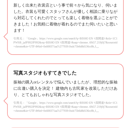
新しく出来た衣裳店という事で前々から気になり、伺いま
した。衣装も可愛くスタッフさんが優しく相談に乗りなが
ら対応してくれたのでとっても楽しく着物を選ぶことがで
きました！お気軽に着物が着れるのでまた伺いたいと思い
ます！
引用元：「Google」https://www.google.com/search?q=BISHO EN †四間道†&rlz=1C1
PWSB_jaJP992JP992&oq=BISHO EN †四間道†&aqs=chrome..69i57.219j0j7&sourceid
=chrome&ie=UTF-8#lrd=0x600371aa7c277939:0xdc75b6d8d136cc8b,1,,,
写真スタジオもすてきでした
振袖の購入orレンタルで悩んでいましたが、理想的な振袖
に出逢い購入を決定！ 建物内も古民家を改装しただけあ
り、とてもおしゃれな写真スタジオでした。
引用元：「Google」https://www.google.com/search?q=BISHO EN †四間道†&rlz=1C1
PWSB_jaJP992JP992&oq=BISHO EN †四間道†&aqs=chrome..69i57.219j0j7&sourceid
=chrome&ie=UTF-8#lrd=0x600371aa7c277939:0xdc75b6d8d136cc8b,1,,,