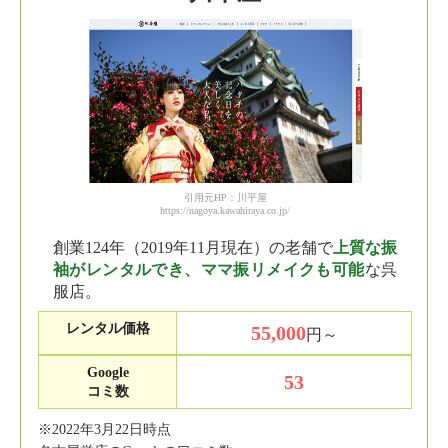
引用元HP：川平屋
https://nagoya.kawahiraya.co.jp/
創業124年（2019年11月現在）の老舗で
上質な振
袖がレンタルでき、ママ振リメイクも可能
な呉
服店。
レンタル価格
55,000
円～
Google
53
コミ数
※2022年3月22日時点