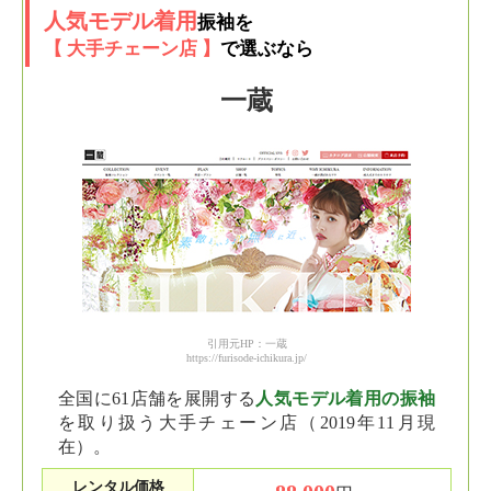
人気モデル着用
振袖を
【 大手チェーン店 】
で選ぶなら
一蔵
引用元HP：一蔵
https://furisode-ichikura.jp/
全国に61店舗を展開する
人気モデル着用の振袖
を取り扱う大手チェーン店（2019年11月現
在）。
レンタル価格