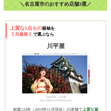
＼名古屋市のおすすめ店舗3選／
上質な1点もの
振袖を
【 呉服屋 】
で選ぶなら
川平屋
引用元HP：川平屋
https://nagoya.kawahiraya.co.jp/
創業124年（2019年11月現在）の老舗で
上質な振