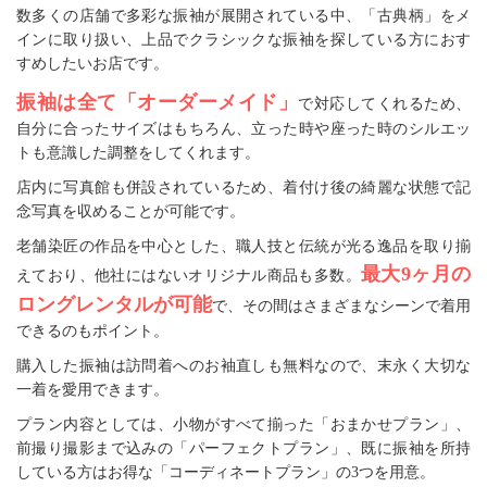
数多くの店舗で多彩な振袖が展開されている中、「古典柄」をメ
インに取り扱い、上品でクラシックな振袖を探している方におす
すめしたいお店です。
振袖は全て「オーダーメイド」
で対応してくれるため、
自分に合ったサイズはもちろん、立った時や座った時のシルエッ
トも意識した調整をしてくれます。
店内に写真館も併設されているため、着付け後の綺麗な状態で記
念写真を収めることが可能です。
老舗染匠の作品を中心とした、職人技と伝統が光る逸品を取り揃
最大9ヶ月の
えており、他社にはないオリジナル商品も多数。
ロングレンタルが可能
で、その間はさまざまなシーンで着用
できるのもポイント。
購入した振袖は訪問着へのお袖直しも無料なので、末永く大切な
一着を愛用できます。
プラン内容としては、小物がすべて揃った「おまかせプラン」、
前撮り撮影まで込みの「パーフェクトプラン」、既に振袖を所持
している方はお得な「コーディネートプラン」の3つを用意。