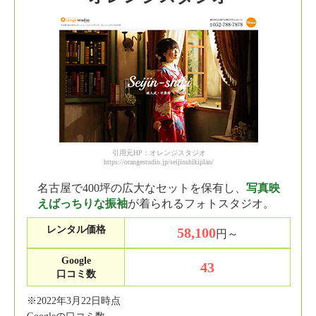
引用元HP：オレンジスタジオ
https://orangestudio.jp/seijinshikiplan/
名古屋で400坪の広大なセットを保有し、
写真映
えばっちりな振袖
が着られるフォトスタジオ。
レンタル価格
58,100
円～
Google
43
口コミ数
※2022年3月22日時点