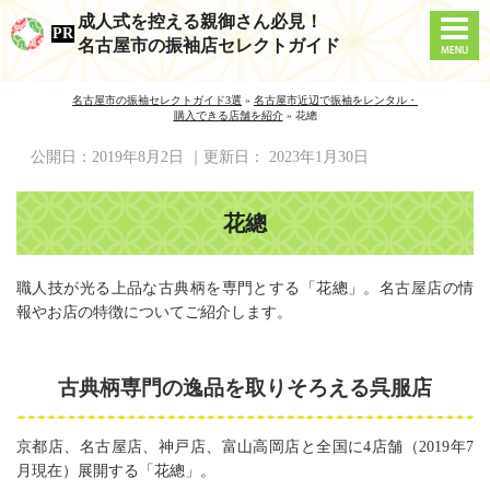
成人式を控える親御さん必見！
名古屋市の振袖店セレクトガイド
名古屋市の振袖セレクトガイド3選
»
名古屋市近辺で振袖をレンタル・
購入できる店舗を紹介
»
花總
公開日：
2019年8月2日
｜更新日：
2023年1月30日
花總
職人技が光る上品な古典柄を専門とする「花總」。名古屋店の情
報やお店の特徴についてご紹介します。
古典柄専門の逸品を取りそろえる呉服店
京都店、名古屋店、神戸店、富山高岡店と全国に4店舗（2019年7
月現在）展開する「花總」。