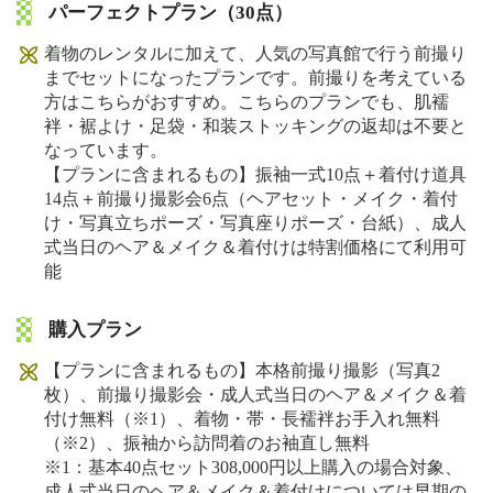
パーフェクトプラン（30点）
着物のレンタルに加えて、人気の写真館で行う前撮り
までセットになったプランです。前撮りを考えている
方はこちらがおすすめ。こちらのプランでも、肌襦
袢・裾よけ・足袋・和装ストッキングの返却は不要と
なっています。
【プランに含まれるもの】振袖一式10点＋着付け道具
14点＋前撮り撮影会6点（ヘアセット・メイク・着付
け・写真立ちポーズ・写真座りポーズ・台紙）、成人
式当日のヘア＆メイク＆着付けは特割価格にて利用可
能
購入プラン
【プランに含まれるもの】本格前撮り撮影（写真2
枚）、前撮り撮影会・成人式当日のヘア＆メイク＆着
付け無料（※1）、着物・帯・長襦袢お手入れ無料
（※2）、振袖から訪問着のお袖直し無料
※1：基本40点セット308,000円以上購入の場合対象、
成人式当日のヘア＆メイク＆着付けについては早期の